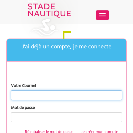
Basculer
la
navigation
Votre Courriel
Mot de passe
Réinitialiser le mot de passe
Je créer mon compte